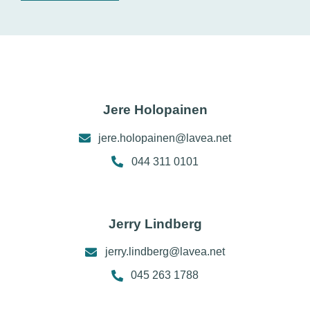
Jere Holopainen
jere.holopainen@lavea.net
044 311 0101
Jerry Lindberg
jerry.lindberg@lavea.net
045 263 1788